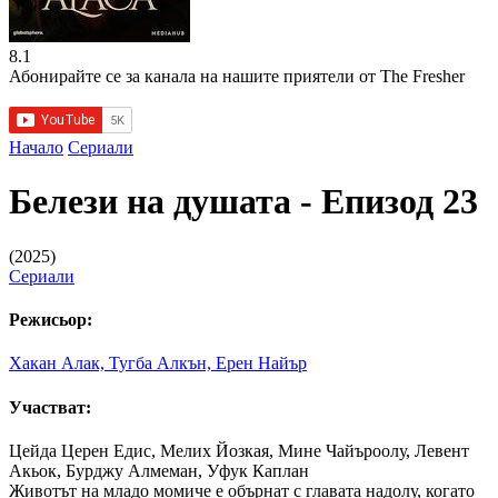
8.1
Абонирайте се за канала на нашите приятели от The Fresher
Начало
Сериали
Белези на душата - Епизод 23
(2025)
Сериали
Режисьор:
Хакан Алак, Тугба Алкън, Ерен Найър
Участват:
Цейда Церен Едис, Мелих Йозкая, Мине Чайъроолу, Левент
Акьок, Бурджу Алмеман, Уфук Каплан
Животът на младо момиче е обърнат с главата надолу, когато