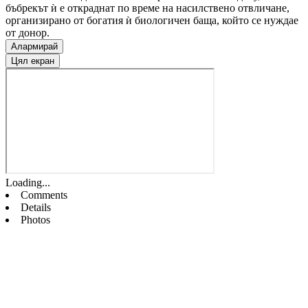
бъбрекът ѝ е откраднат по време на насилствено отвличане,
организирано от богатия ѝ биологичен баща, който се нуждае
от донор.
Алармирай
Цял екран
Loading...
Comments
Details
Photos