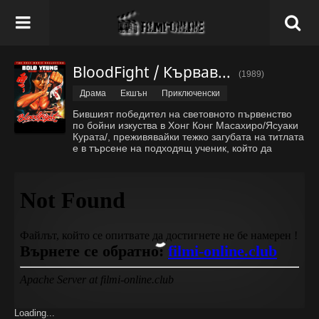
BloodFight / Кървава битка
(1989)
Драма
Екшън
Приключенски
Бившият победител на световното първенство
по бойни изкуства в Хонг Конг Масахиро/Ясуаки
Курата/, преживявайки тежко загубата на титлата
е в търсене на подходящ ученик, който да
подготви за следващия турнир. Откривайки
талантливия младеж Руй, той го обучава и
подготвя. На самият турнир шам
...
Покажи
всичко
Loading...