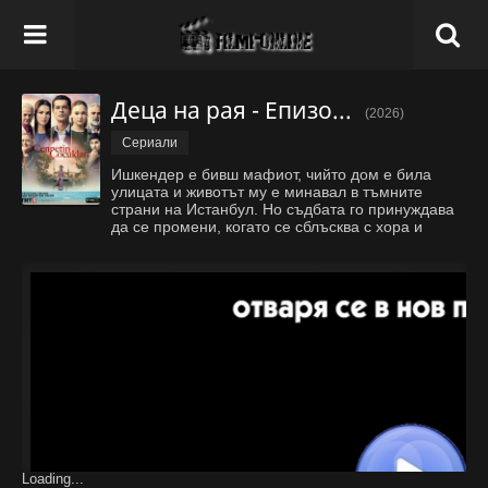
Деца на рая - Епизод 34
(2026)
Сериали
Ишкендер е бивш мафиот, чийто дом е била
улицата и животът му е минавал в тъмните
страни на Истанбул. Но съдбата го принуждава
да се промени, когато се сблъсква с хора и
обстоятелства, които го отвеждат към семейство,
любов и нови надежди. Сериалът разказва за
борбата му да остави миналото
...
Покажи
всичко
Loading...