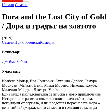
Начало
Семеен
Dora and the Lost City of Gold
/ Дора и градът на златото
(2019)
Семеен
Приключенски
Комедия
Режисьор:
Джеймс Бобин
Участват:
Изабела Монър, Ева Лонгория, Еухенио Дербес, Темура
Морисън, Майкъл Пеня, Мики Морено, Николас Комбе,
Маделин Мейдън, Джефри Уолбър
Една млада изследователка се впуска в ново приключение.
Историята се развива няколко години след събитията,
популярни от сериала, и ни представя порасналата Дора –
вече тийнейджърка, която се мести в големия град, за да