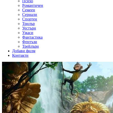
Психо
Романтичен
Семеен
Сериали
Спортен
Трилър
Уестърн
Ужаси
Фантастика
Фентъзи
Трейлъри
Добави филм
Контакти