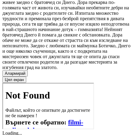
живее заедно с братовчед си Диего. Дора прекарва по-
голямата част от живота си, изучавайки необятните дебри на
джунглата заедно с родителите си. Изпитала множество
трудности и преминала през безброй препятствия в дивата
природа, сега тя ще трябва да се впусне изцяло неподготвена
в най-страшното начинание дотук – гимназията! Нейният
братовчед Диего й помага да свикне с обстановката. Дора
обаче не може да се откаже от страстта си към изследване на
непознатото. Заедно с любимата си маймунка Ботичко, Диего
и още няколко съученици, както и с подкрепата на
мистериозен човек от джунглата тя ще се опита да спаси
своите отвлечени родители и да разгадае мистерията за
изгубения град на златото.
Алармирай
Цял екран
Loading...