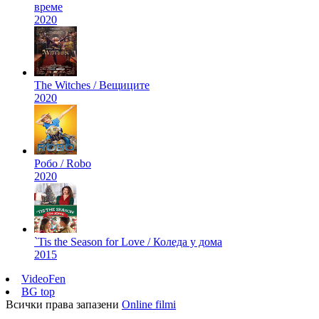
време
2020
The Witches / Вещиците
2020
Робо / Robo
2020
`Tis the Season for Love / Коледа у дома
2015
VideoFen
BG top
Всички права запазени
Online filmi