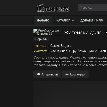
НАЧАЛО
КАТАЛОГ
ДОБАВИ ФИЛМ
Житейски дълг - 
Сериали
Режисьор:
Семих Багджъ
Участват:
Булент Инал, Ебру Йозкан, Мине Тугай.
Сериалът проследява Мехмет, успешен адвокат
след смъртта на майка си. По пътя излизат н
главата надолу. Нежният баланс в семейството
Алармирай
Цял екран