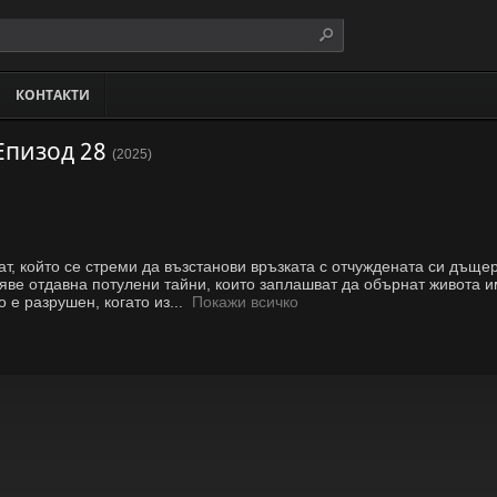
КОНТАКТИ
Епизод 28
(2025)
, който се стреми да възстанови връзката с отчуждената си дъще
аяве отдавна потулени тайни, които заплашват да обърнат живота и
 е разрушен, когато из
...
Покажи всичко