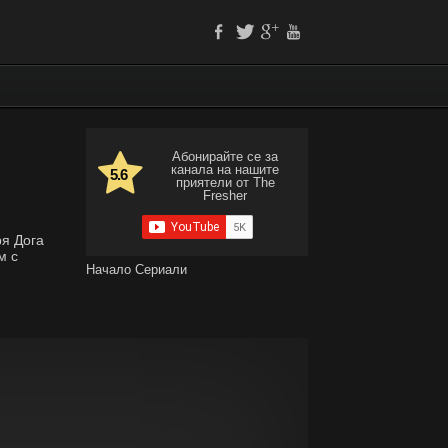
Абонирайте се за
канала на нашите
5.6
приятели от The
Fresher
ря Дога
м с
Начало
Сериали