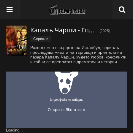
Капалъ Чарши - Епизод 1
(2025)
Сериали
Разположен в сърцето на Истанбул, сериалът
проследява живота на търговци и приятели на
пазара Капалъ Чарши, където любов, конфликти
и тайни се преплитат в драматични истории.
Loading...