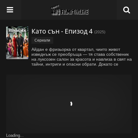
Като сън - Епизод 4
(2025)
Сериали
Aйдан е фризьорка от квартал, чиито живот
изведнъж се преобръща — тя става собственик
на луксозен салон за красота и навлиза в свят на
тайни, интриги и опасни обрати. Докато се
опитва да се адаптира, миналото, любовта и
предателствата започват да я преследват, а
съдбата ѝ се оказва преплет
...
Покажи всичко
Loading...