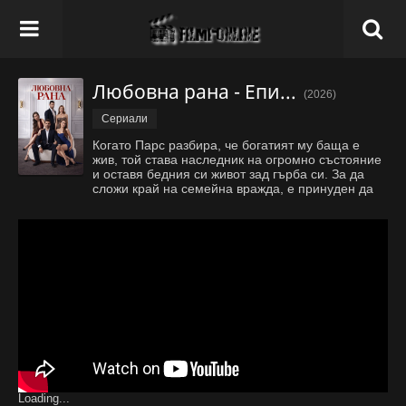
Любовна рана - Епизод 19
(2026)
Сериали
Когато Парс разбира, че богатият му баща е
жив, той става наследник на огромно състояние
и оставя бедния си живот зад гърба си. За да
сложи край на семейна вражда, е принуден да
сключи уреден брак с Ася, докато се бори да
забрави своята голяма любов Гюл.
Loading...