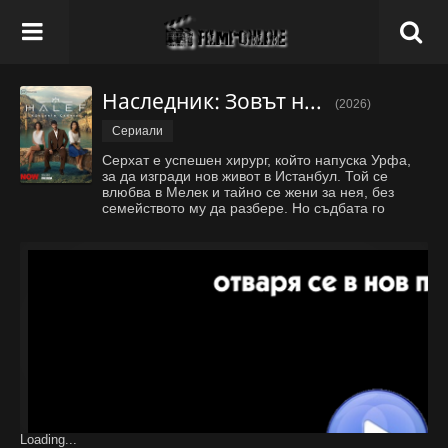
Наследник: Зовът на корените - Епизод 31
(2026)
Сериали
Серхат е успешен хирург, който напуска Урфа,
за да изгради нов живот в Истанбул. Той се
влюбва в Мелек и тайно се жени за нея, без
семейството му да разбере. Но съдбата го
принуждава да се върне в Урфа, където е
потопен в старите вражди между две силни
фамилии. Семейството му го моли да
се
...
Покажи всичко
Loading...