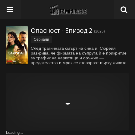
Опасност - Епизод 2
(2025)
Сериали
След трагичната смърт на сина ѝ, Сюрейя
разкрива, че фирмата на съпруга ѝ е прикритие
за трафик на наркотици и оръжие —
предателства и мрак се стоварват върху живота
ѝ. Застанала пред болка, истина и жажда за
справедливост, тя трябва да се бори, за да
оцелее и да разкрие истината.
...
Покажи всичко
Loading...