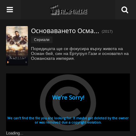
Основаването Осман - Сезон 1 Епизод 27
(2017)
Сериали
Поредицата ще се фокусира върху живота на
Осман бей, син на Ертугрул Гази и основател на
Османската империя.
Loading...