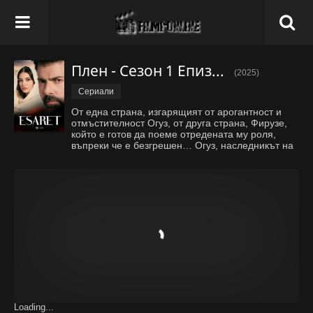
Плен - Сезон 1 Епизод 521
(2025)
Сериали
От една страна, изгарящият от арогантност и
отмъстителност Огуз, от друга страна, Фирузе,
който е готов да поеме отредената му роля,
въпреки че е безгрешен… Огуз, наследникът на
фамилията Демирханли и Фирузе, за когото
смята, че е убил своя брат близнак, ще заеме
мястото си на екрана с отм
...
Покажи всичко
Loading...