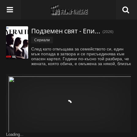
Подземен свят - Епизод 16
(2026)
Сериали
След като отмъщава за семейството си, един
мъж попада в затвора и се присъединява към
опасен картел. Години по-късно той разбира, че
жената, която обича, е омъжена за някой, близък
до него, което води до напрегнат конфликт
между лоялност, любов и оцеляване.
Loading...