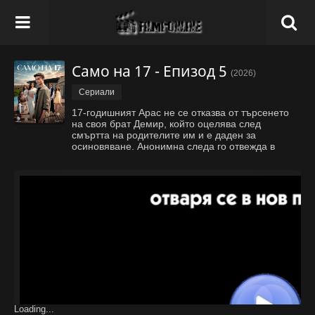
Само на 17 - Епизод 5
(2026)
Сериали
17-годишният Арас не се отказва от търсенето
на своя брат Демир, който оцелява след
смъртта на родителите им и е даден за
осиновяване. Анонимна следа го отвежда в
Бодрум, където съдбата го сблъсква с
влиятелното семейство Аркая и разкрива тайни,
способни да променят живота му завинаги.
Loading...