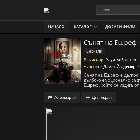
НАЧАЛО
КАТАЛОГ
ДОБАВИ ФИЛМ
Сънят на Ешреф -
Сериали
Режисьор:
Улуч Байрактар
Участват:
Демет Йоздемир, Ч
Сънят на Ешреф е дългооча
дълбоко емоционално съдъ
Ешреф, който се издига от 
Алармирай
Цял екран