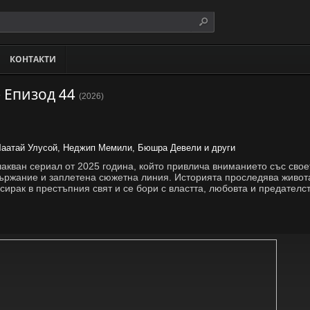
КОНТАКТИ
 Епизод 44
(2026)
аатай Улусой, Неджип Мемили, Бюшра Девели и други
кван сериал от 2025 година, който привлича вниманието със свое
ржание и заплетена сюжетна линия. Историята проследява живот
сирак в престъпния свят и се бори с властта, любовта и предателст