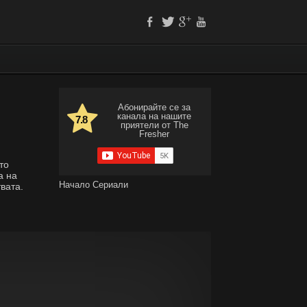
Абонирайте се за
канала на нашите
7.8
приятели от The
Fresher
то
а на
Начало
Сериали
вата.