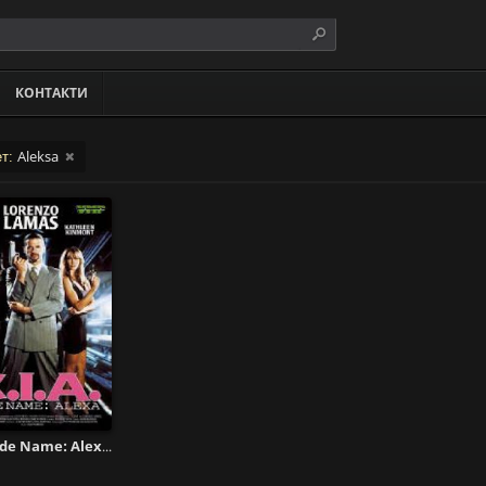
КОНТАКТИ
Aleksa
ет:
CIA Code Name: Alexa / ЦРУ: Кодово название Алекса