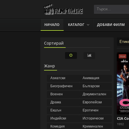
НАЧАЛО
КАТАЛОГ
ДОБАВИ ФИЛМ
Етик
Сортирай
Нов
Жанр
Азиатски
Анимация
Биографичен
Български
Военен
Документален
Драма
Европейски
Екшън
Еротичен
Индийски
Исторически
1992
Комедия
Криминален