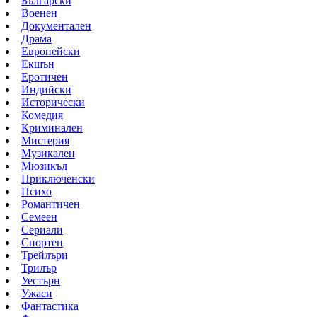
Български
Военен
Документален
Драма
Европейски
Екшън
Еротичен
Индийски
Исторически
Комедия
Криминален
Мистерия
Музикален
Мюзикъл
Приключенски
Психо
Романтичен
Семеен
Сериали
Спортен
Трейлъри
Трилър
Уестърн
Ужаси
Фантастика