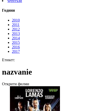
Фентъзи
Години
2010
2011
2012
2013
2014
2015
2016
2017
Етикет:
nazvanie
Открити филми