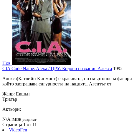
Нов
CIA Code Name: Alexa / ЦРУ: Кодово название Алекса
1992
Алекса(Катлийн Кинмонт) е красивата, но смъртоносна фавори
който застрашава сигурността на нацията. Агентът от
Жанр:
Екшън
Трилър
Актьори:
N/A
IMDB резултат
Страница 1 от 1
1
VideoFen