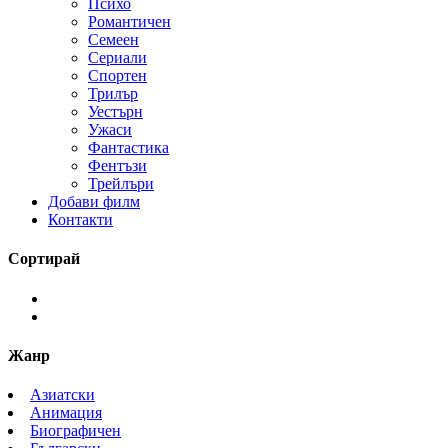
Психо
Романтичен
Семеен
Сериали
Спортен
Трилър
Уестърн
Ужаси
Фантастика
Фентъзи
Трейлъри
Добави филм
Контакти
Сортирай
Жанр
Азиатски
Анимация
Биографичен