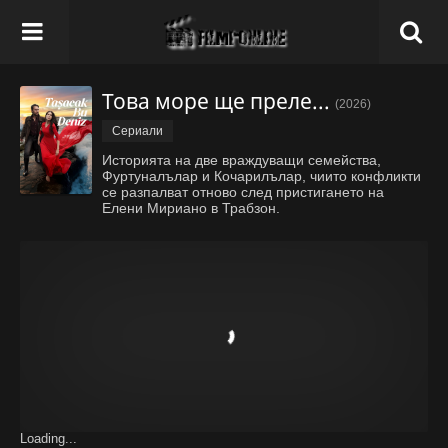
Това море ще прелее - Епизод 30
(2026)
Сериали
Историята на две враждуващи семейства,
Фуртуналълар и Кочарилълар, чиито конфликти
се разпалват отново след пристигането на
Елени Мириано в Трабзон.
Loading...