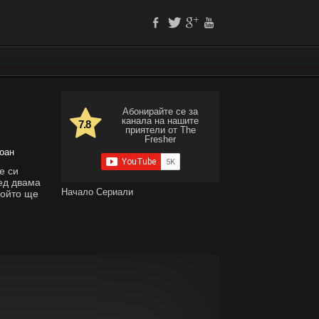
Абонирайте се за
канала на нашите
7.8
приятели от The
Fresher
оан
е си
ред двама
Начало
Сериали
който ще