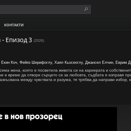
КОНТАКТИ
- Епизод 3
(2026)
 Екин Коч, Фейяз Шерифоглу, Хаял Кьосеоглу, Джансел Елчин, Еврим Д
има жена, която е посветила живота си на кариерата и собственит
че е време да отвори сърцето си за любовта, съдбата я изправя п
зкъсвана между чувствата и разума, тя трябва да направи избор, 