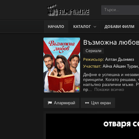
НАЧАЛО
КАТАЛОГ
ДОБАВИ ФИЛМ
Възможна любов 
Сериали
Режисьор:
Алтан Дьонмез
Участват:
Айча Айшин Туран,
Дефне е успешна и независ
принципи. Когато решава, 
напълно различни мъже. Ра
пр
...
Покажи всичко
Алармирай
Цял екран