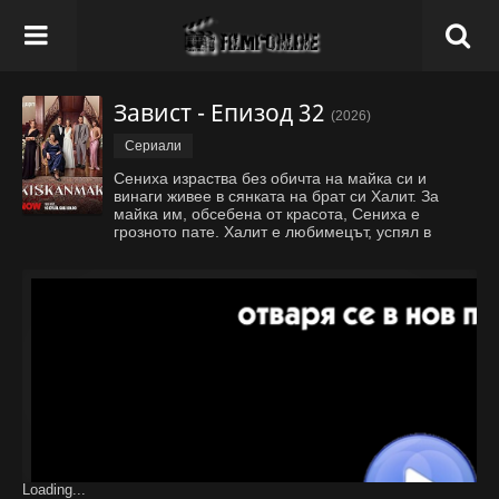
Завист - Епизод 32
(2026)
Сериали
Сениха израства без обичта на майка си и
винаги живее в сянката на брат си Халит. За
майка им, обсебена от красота, Сениха е
грозното пате. Халит е любимецът, успял в
живота, адвокат, обект на внимание. Сениха, с
чувството, че всичко ѝ е отказано, се опитва да
си върне живота, който ѝ е би
...
Покажи всичко
Loading...