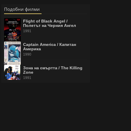
Подобни филми
Flight of Black Angel /
Полетът на Черния Ангел
1991
Captain America / Капитан
Америка
1990
Зона на смъртта / The Killing
Zone
1991
Easy Wheels / Бързи колела
1989
Comrades in Arms / Другари
по Оръжие
1991