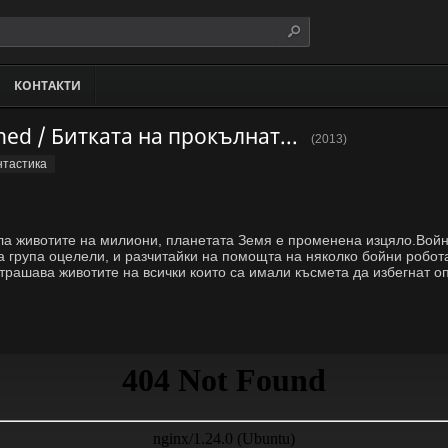
КОНТАКТИ
Battle of the Damned / Битката на прокълнатите
(2013)
тастика
ла животите на милиони, планетата Земя е променена изцяло.Вой
а група оцелели, и разчитайки на помощта на няколко бойни робота
страшава животите на всички които са имали късмета да избегнат о