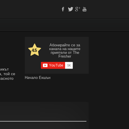
Абонирайте се за
канала на нашите
4.5
приятели от The
Fresher
никът
, той се
Начало
Екшън
пасното