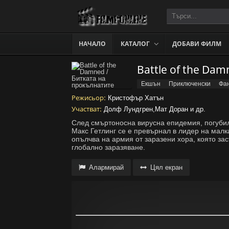
НАЧАЛО
КАТАЛОГ
ДОБАВИ ФИЛМ
Екшън
Приключенски
Фан
Режисьор:
Кристофър Хатън
Участват:
Долф Лундгрен,Мат Доран и др.
След смъртоносна вирусна епидемия, погуби
Макс Гетлинг се е превърнал в лидер на малк
опълчва на армия от заразени хора, която за
глобално заразяване.
Алармирай
Цял екран